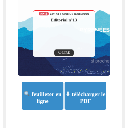
N°13
ARTICLE + CONTENU ADDITIONNEL
Les Pyrénées en fond de
décor
LIRE
feuilleter en
⇩ télécharger le
ligne
PDF