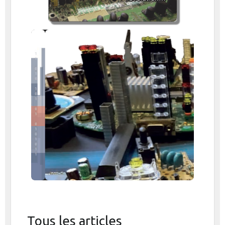
N°2
ARTICLE + CONTENU ADDITIONNEL
Penser la ville
intelligente dans une
perspective de ville
durable augmentée
LIRE
Tous les articles