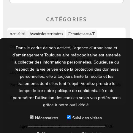
CATÉGORIES
Actualité
Avenir des territoires
Chronique aua/T
Détours prospectifs 2019
Édito
En chiffres
En culture
Dans le cadre de son activité, l’agence d’urbanisme et
d’aménagement Toulouse aire métropolitaine est amenée
En étude
En image
En partenariat
En photos
En coulisse
à collecter des informations personnelles. Soucieuse du
respect de la vie privée et de la protection des données
Enquête flash
Entretien
Lecture
Mémoires d’étudiants
personnelles, elle a toujours limité la récolte et les
traitements dont elles font l’objet. Veuillez prendre le
Portfolio
Regard d’ailleurs
Regard historique
Regards croisés
temps de lire notre politique de confidentialité et de
paramétrer l'utilisation des cookies selon vos préférences
Zoom sur
grâce à notre outil dédié.
Nécessaires
Suivi des visites
agence d'urbanisme de l'aire toulousaine - cc 2026