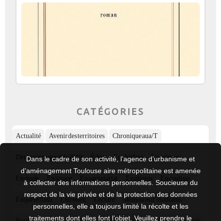
CATÉGORIES
Actualité
Avenir des territoires
Chronique aua/T
Détours prospectifs 2019
Édito
En chiffres
En culture
Dans le cadre de son activité, l’agence d’urbanisme et
d’aménagement Toulouse aire métropolitaine est amenée
En étude
En image
En partenariat
En photos
En coulisse
à collecter des informations personnelles. Soucieuse du
respect de la vie privée et de la protection des données
Enquête flash
Entretien
Lecture
Mémoires d’étudiants
personnelles, elle a toujours limité la récolte et les
traitements dont elles font l’objet. Veuillez prendre le
Portfolio
Regard d’ailleurs
Regard historique
Regards croisés