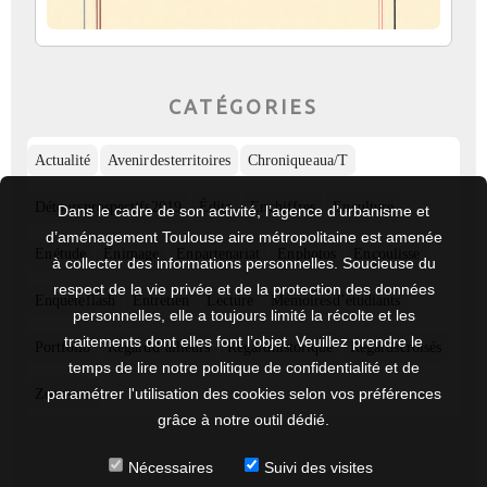
CATÉGORIES
Actualité
Avenir des territoires
Chronique aua/T
Détours prospectifs 2019
Édito
En chiffres
En culture
Dans le cadre de son activité, l’agence d’urbanisme et
d’aménagement Toulouse aire métropolitaine est amenée
En étude
En image
En partenariat
En photos
En coulisse
à collecter des informations personnelles. Soucieuse du
respect de la vie privée et de la protection des données
Enquête flash
Entretien
Lecture
Mémoires d’étudiants
personnelles, elle a toujours limité la récolte et les
traitements dont elles font l’objet. Veuillez prendre le
Portfolio
Regard d’ailleurs
Regard historique
Regards croisés
temps de lire notre politique de confidentialité et de
paramétrer l'utilisation des cookies selon vos préférences
Zoom sur
grâce à notre outil dédié.
Nécessaires
Suivi des visites