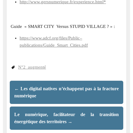
http://www.gersnumerique.fr/experience.html*
Guide « SMART CITY Versus STUPID VILLAGE ? » :
https://www.adcf.org/files/Public–
publications/Guide_Smart_Cities.pdf
N°2_augmenté
←
Les digital natives n’échappent pas à la fracture
numérique
Le numérique, facilitateur de la transition
énergétique des territoires
→