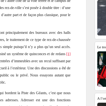
de l’autre côté de la voie ferrée et le campus de
s rez-de-ville s’est posée à double titre : d’une
d’autre part et de façon plus classique, pour le
ont principalement des bureaux avec des halls
res, le traitement de ce type de rez-de-chaussée
 simple puisqu’il n’y a plus qu’un seul accès.
Le tro
ssiné un système de quinconces et de redans
[1]
s entrées d’immeubles avec un recul suffisant par
ueil à l’extérieur. Une des discussions a été de
e public ou le privé. Nous essayons autant que
blic.
ui bordent la Piste des Géants, c’est que nous
A l’o
s adresses. Adresser est une des fonctions