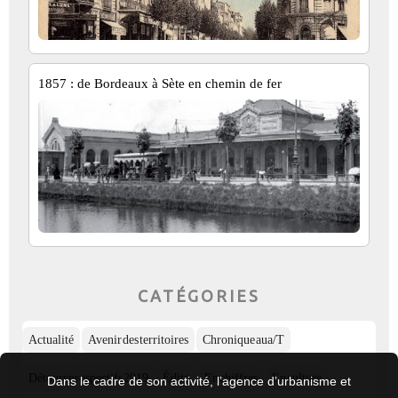
1857 : de Bordeaux à Sète en chemin de fer
CATÉGORIES
Actualité
Avenir des territoires
Chronique aua/T
Détours prospectifs 2019
Édito
En chiffres
En culture
Dans le cadre de son activité, l’agence d’urbanisme et