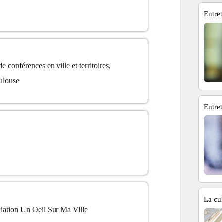
Entre
e conférences en ville et territoires,
louse
Entre
La cu
ociation Un Oeil Sur Ma Ville