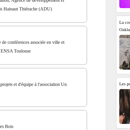
cation, Agence de développement et
is Hainaut Thiérache (ADU)
La coo
Oakla
 de conférences associée en ville et
A, ENSA Toulouse
Les pe
projets et d'équipe à l'association Un
des Bois