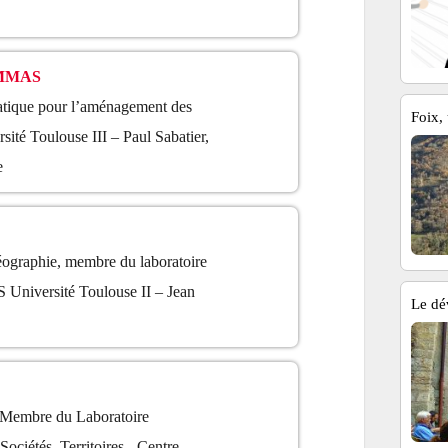
AMMAS
atique pour l’aménagement des
Foix, 
ersité Toulouse III – Paul Sabatier,
e
ographie, membre du laboratoire
iversité Toulouse II – Jean
Le dé
 Membre du Laboratoire
 Sociétés, Territoires - Centre