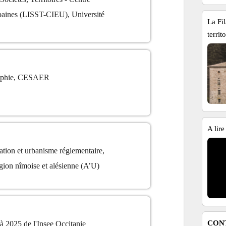
urbaines (LISST-CIEU), Université
La Fil
territ
raphie, CESAER
A lire
ation et urbanisme réglementaire,
gion nîmoise et alésienne (A’U)
CON
à 2025 de l'Insee Occitanie