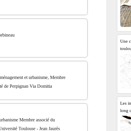
orbineau
Une c
toulo
aménagement et urbanisme, Membre
té de Perpignan Via Domitia
Les in
long 
urbanisme Membre associé du
iversité Toulouse - Jean Jaurès