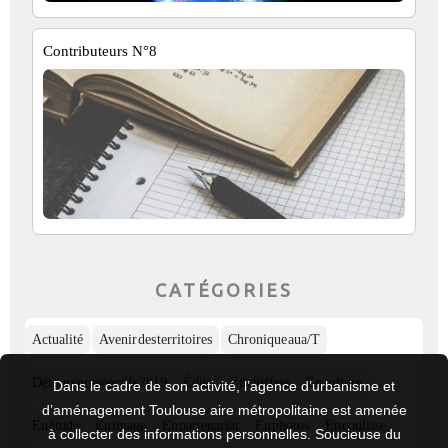
Contributeurs N°8
CATÉGORIES
Actualité
Avenir des territoires
Chronique aua/T
Détours prospectifs 2019
Édito
En chiffres
En culture
Dans le cadre de son activité, l’agence d’urbanisme et
d’aménagement Toulouse aire métropolitaine est amenée
En étude
En image
En partenariat
En photos
En coulisse
à collecter des informations personnelles. Soucieuse du