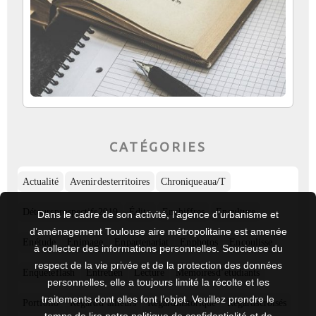
CATÉGORIES
Actualité
Avenir des territoires
Chronique aua/T
Détours prospectifs 2019
Édito
En chiffres
En culture
Dans le cadre de son activité, l’agence d’urbanisme et
d’aménagement Toulouse aire métropolitaine est amenée
En étude
En image
En partenariat
En photos
En coulisse
à collecter des informations personnelles. Soucieuse du
respect de la vie privée et de la protection des données
Enquête flash
Entretien
Lecture
Mémoires d’étudiants
personnelles, elle a toujours limité la récolte et les
traitements dont elles font l’objet. Veuillez prendre le
Portfolio
Regard d’ailleurs
Regard historique
Regards croisés