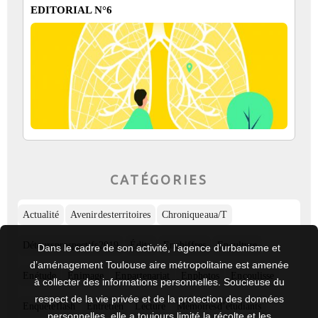
EDITORIAL N°6
CATÉGORIES
Actualité
Avenir des territoires
Chronique aua/T
Détours prospectifs 2019
Édito
En chiffres
En culture
Dans le cadre de son activité, l’agence d’urbanisme et
d’aménagement Toulouse aire métropolitaine est amenée
En étude
En image
En partenariat
En photos
En coulisse
à collecter des informations personnelles. Soucieuse du
respect de la vie privée et de la protection des données
Enquête flash
Entretien
Lecture
Mémoires d’étudiants
personnelles, elle a toujours limité la récolte et les