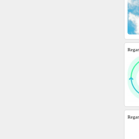
Regard
Regard