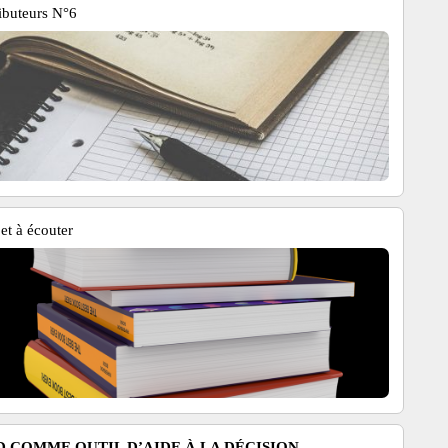
ibuteurs N°6
 et à écouter
D COMME OUTIL D’AIDE À LA DÉCISION