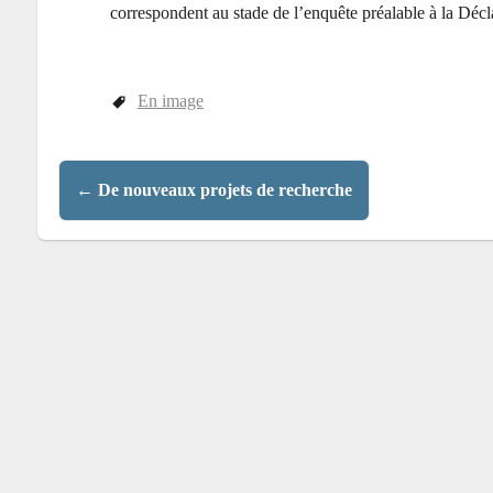
correspondent au stade de l’enquête préalable à la Décla
En image
←
De nouveaux projets de recherche