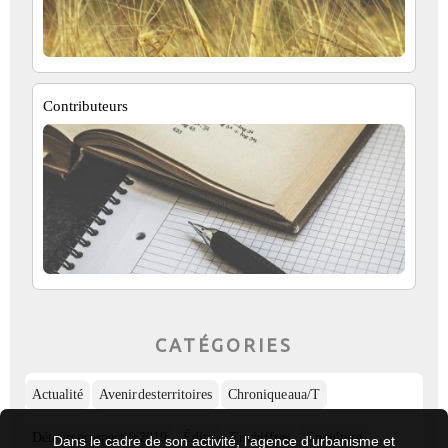
Contributeurs
CATÉGORIES
Actualité
Avenir des territoires
Chronique aua/T
Détours prospectifs 2019
Édito
En chiffres
En culture
Dans le cadre de son activité, l’agence d’urbanisme et